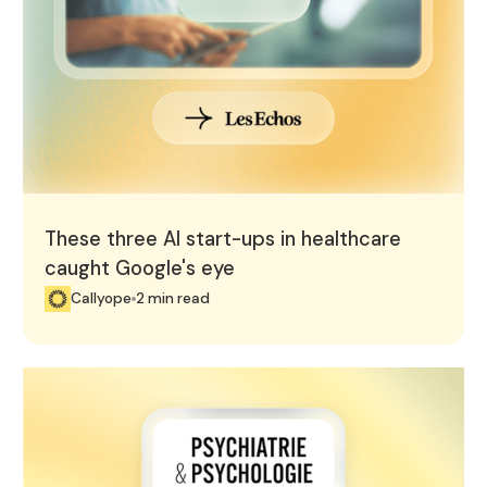
These three AI start-ups in healthcare
caught Google's eye
Callyope
2 min read
Callyope featured in "Psychiatrie & Psychologie du Futu