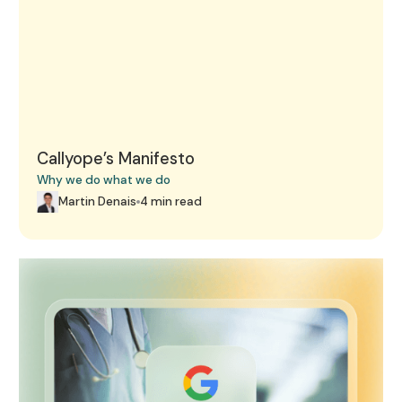
Callyope’s Manifesto
Why we do what we do
Martin Denais
4 min read
These three AI start-ups in healthcare caught Google's