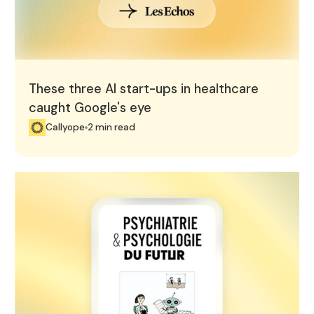
These three AI start-ups in healthcare
caught Google's eye
Callyope
2 min read
Callyope featured in "Psychiatrie & Psychologie du Futu