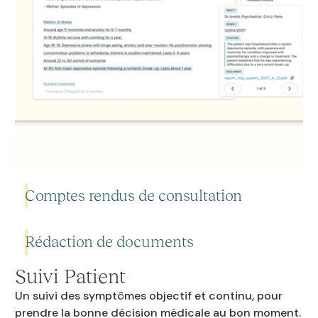
Comptes rendus de consultation
Rédaction de documents
Capturez vos échanges cliniques et générez des comptes
rendus structurés, automatiquement.
Suivi Patient
Un suivi des symptômes objectif et continu, pour
Générez automatiquement vos documents administratifs et
prendre la bonne décision médicale au bon moment.
En savoir plus
cliniques : comptes rendus d'hospitalisation, lettres,