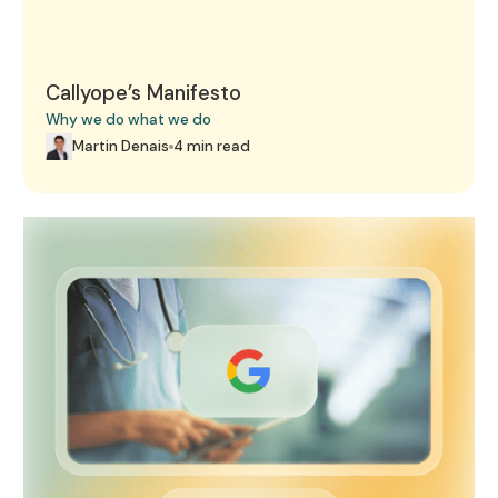
Callyope’s Manifesto
Why we do what we do
Martin Denais
4 min read
These three AI start-ups in healthcare caught Google's