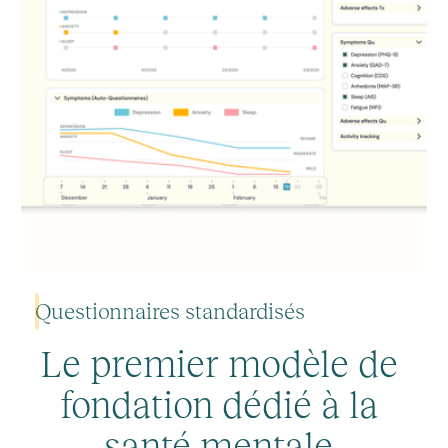
Questionnaires standardisés
Le premier modèle de
fondation dédié à la
Choisissez vos échelles d'évaluation et leur fréquence. Un suivi
structuré, adapté à chaque patient.
santé mentale