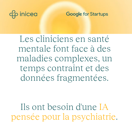
L
e
s
c
l
i
n
i
c
i
e
n
s
e
n
s
a
n
t
é
m
e
n
t
a
l
e
f
o
n
t
f
a
c
e
à
d
e
s
m
a
l
a
d
i
e
s
c
o
m
p
l
e
x
e
s
,
u
n
t
e
m
p
s
c
o
n
t
r
a
i
n
t
e
t
d
e
s
d
o
n
n
é
e
s
f
r
a
g
m
e
n
t
é
e
s
.
I
l
s
o
n
t
b
e
s
o
i
n
d
'
u
n
e
I
A
p
e
n
s
é
e
p
o
u
r
l
a
p
s
y
c
h
i
a
t
r
i
e
.