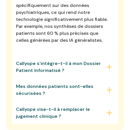
spécifiquement sur des données
psychiatriques, ce qui rend notre
technologie significativement plus fiable.
Par exemple, nos synthèses de dossiers
patients sont 60 % plus précises que
celles générées par des IA généralistes.
Callyope s'intègre-t-il à mon Dossier
Patient Informatisé ?
Mes données patients sont-elles
Callyope s'intègre directement aux
sécurisées ?
principaux Dossier Patient Informatisé
(DPI) pour éliminer la double saisie et nos
Callyope vise-t-il à remplacer le
productions (synthèses, comptes rendus,
Absolument. La sécurité et la
jugement clinique ?
notes) sont réinjectées dans votre DPI au
confidentialité des données patients
bon format. Pour les systèmes sans
sont au cœur de la conception de