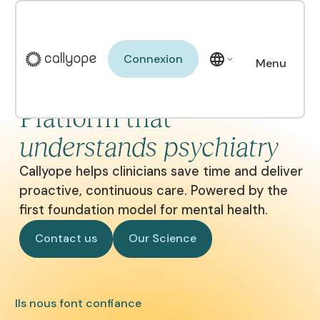
Connexion
Connexion
Menu
The Clinical AI
Close
Platform that
understands psychiatry
Callyope helps clinicians save time and deliver
proactive, continuous care. Powered by the
first foundation model for mental health.
Contact us
Our Science
Contact us
Our Science
Ils nous font confiance