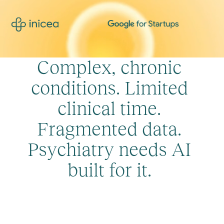
C
o
m
p
l
e
x
,
c
h
r
o
n
i
c
c
o
n
d
i
t
i
o
n
s
.
L
i
m
i
t
e
d
c
l
i
n
i
c
a
l
t
i
m
e
.
F
r
a
g
m
e
n
t
e
d
d
a
t
a
.
P
s
y
c
h
i
a
t
r
y
n
e
e
d
s
A
I
b
u
i
l
t
f
o
r
i
t
.