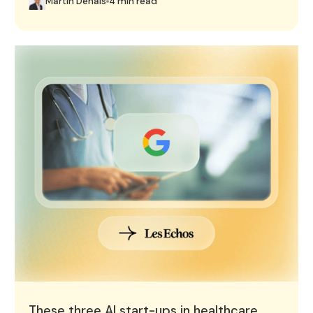
Martin Denais
4 min read
These three AI start-ups in healthcare caught Google's
These three AI start-ups in healthcare